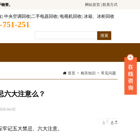
手物资。
网站首页
|
联系方式
收
|
中央空调回收
|
二手电器回收
|
电视机回收
|
冰箱、冰柜回收
-751-251
首页
>
相关知识
>
常见问题
忌六大注意么？
0-04-02
-
+
A
A
应牢记五大禁忌、六大注意。