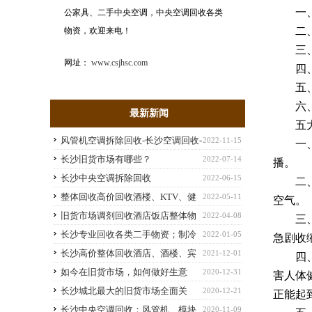
一、保
公家具、二手中央空调，中央空调回收各类
二、避
物资，欢迎来电！
三、定
网址：
www.csjhsc.com
四、出
五、适
六、夜
最新新闻
五大
风管机空调拆除回收-长沙空调回收-
2022-11-15
一、紧
长沙旧货市场二手空调服务
长沙旧货市场有哪些？
2022-07-14
播。
长沙中央空调拆除回收
2022-06-15
二、不
整体回收高价回收酒楼、KTV、健
2022-05-11
空气。
身房、酒店设备-长沙及周边物资回收
旧货市场调剂回收酒店饭店整体物
2022-04-08
三、室
资
长沙专业回收各类二手物资；制冷
2022-01-05
急剧收
设备回收部，办公家具回收、酒店饭店整体
长沙高价整体回收酒店、酒楼、宾
2021-12-01
四、设
回收
馆整体设备
如今在旧货市场，如何做好生意
2020-12-31
害人体
长沙城北最大的旧货市场全面关
2020-12-21
正能起
闭！再见了，四方坪旧货市场
长沙中央空调回收：风管机、模块
2020-11-09