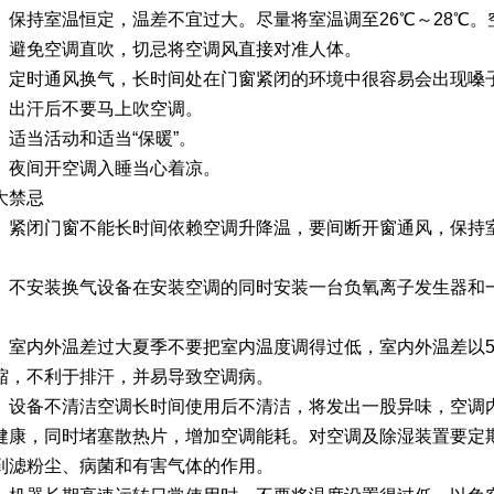
持室温恒定，温差不宜过大。尽量将室温调至26℃～28℃。
免空调直吹，切忌将空调风直接对准人体。
时通风换气，长时间处在门窗紧闭的环境中很容易会出现嗓子
汗后不要马上吹空调。
当活动和适当“保暖”。
间开空调入睡当心着凉。
禁忌
闭门窗不能长时间依赖空调升降温，要间断开窗通风，保持室
安装换气设备在安装空调的同时安装一台负氧离子发生器和一
内外温差过大夏季不要把室内温度调得过低，室内外温差以5
缩，不利于排汗，并易导致空调病。
备不清洁空调长时间使用后不清洁，将发出一股异味，空调内
健康，同时堵塞散热片，增加空调能耗。对空调及除湿装置要定
到滤粉尘、病菌和有害气体的作用。